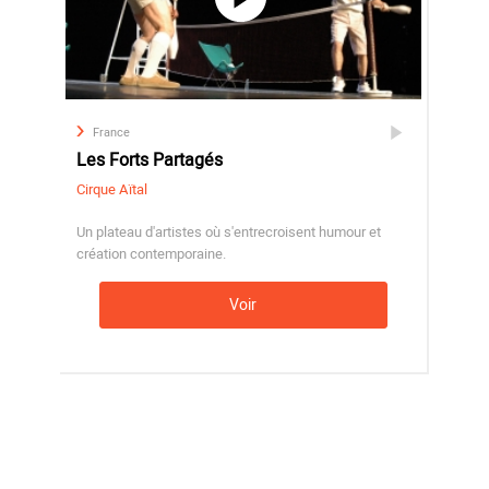
France
Les Forts Partagés
Cirque Aïtal
Un plateau d'artistes où s'entrecroisent humour et
création contemporaine.
Voir