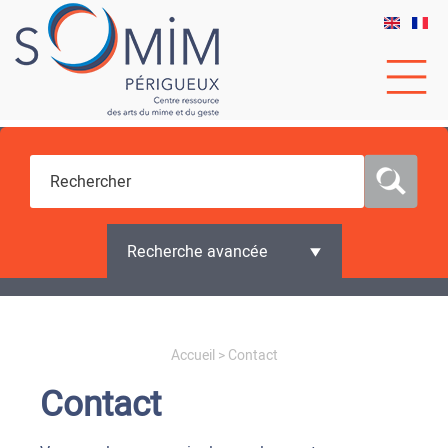
Recherche avancée
Vous êtes ici
Accueil
> Contact
Contact