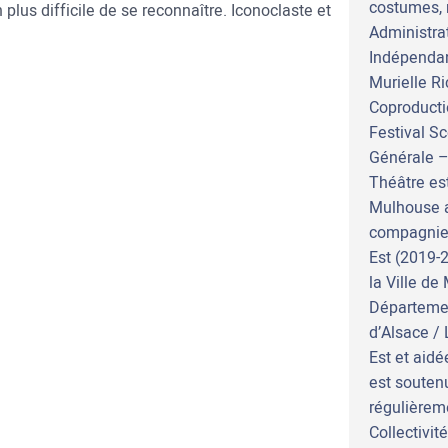
costumes, 
plus difficile de se reconnaître. Iconoclaste et
Administra
Indépendan
Murielle R
Coproducti
Festival S
Générale –
Théâtre es
Mulhouse a
compagnie 
Est (2019-
la Ville de
Départemen
d’Alsace /
Est et aidé
est soutenu
régulièrem
Collectivi