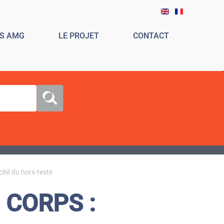
ES AMG
LE PROJET
CONTACT
ité du hors-texte
 CORPS :