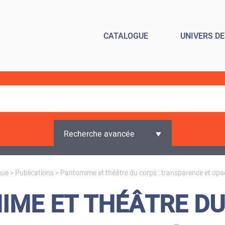
CATALOGUE
UNIVERS D
Recherche avancée
gue
>
Publications
> Pantomime et théâtre du corps : transparence et opac
ME ET THÉÂTRE DU